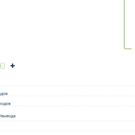
одов
ходов
/вывода