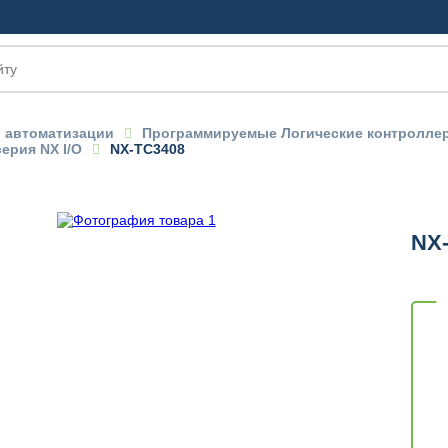
 автоматизации
Программируемые Логические контролл
ерия NX I/O
NX-TC3408
NX