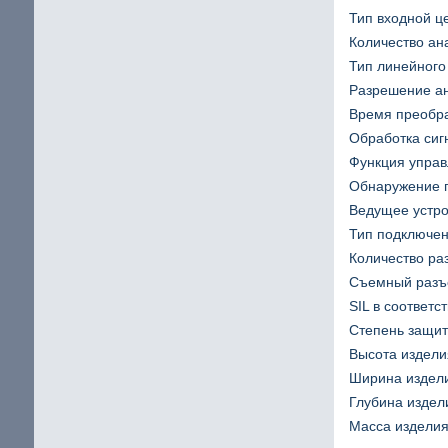
Тип входной ц
Количество ан
Тип линейного 
Разрешение ан
Время преобра
Обработка сиг
Функция управ
Обнаружение 
Ведущее устр
Тип подключен
Количество ра
Съемный раз
SIL в соответс
Степень защиты
Высота издели
Ширина издели
Глубина издели
Масса изделия 