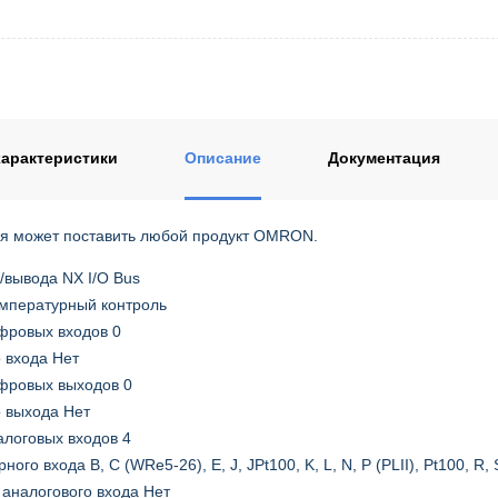
арактеристики
Описание
Документация
я может поставить любой продукт OMRON.
/вывода NX I/O Bus
мпературный контроль
фровых входов 0
 входа Нет
фровых выходов 0
 выхода Нет
алоговых входов 4
ого входа B, C (WRe5-26), E, J, JPt100, K, L, N, P (PLII), Pt100, R, S
 аналогового входа Нет