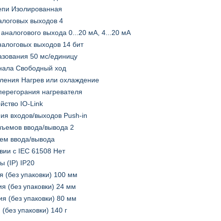
епи Изолированная
алоговых выходов 4
аналогового выхода 0...20 мА, 4...20 мА
алоговых выходов 14 бит
зования 50 мс/единицу
нала Свободный ход
ления Нагрев или охлаждение
перегорания нагревателя
ойство IO-Link
ия входов/выходов Push-in
зъемов ввода/вывода 2
ъем ввода/вывода
твии с IEC 61508 Нет
 (IP) IP20
я (без упаковки) 100 мм
я (без упаковки) 24 мм
я (без упаковки) 80 мм
(без упаковки) 140 г