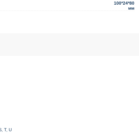
100*24*80
мм
, T, U