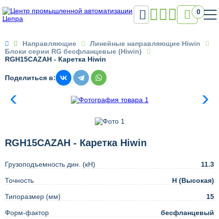

0

Направляющие
Линейные направляющие Hiwin
Блоки серии RG бесфланцевые (Hiwin)
RGH15CAZAH - Каретка Hiwin
Поделиться в:
RGH15CAZAH - Каретка Hiwin
Грузоподъемность дин. (кН)
11.3
Точность
H (Высокая)
Типоразмер (мм)
15
Форм-фактор
бесфланцевый