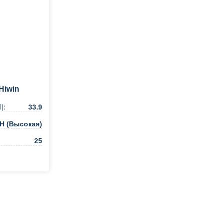
Hiwin
):
33.9
H (Высокая)
25
ть в 1 клик