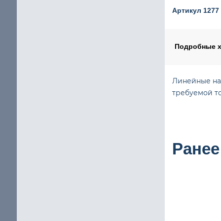
Шаговый двигатель с повышенным крутящим мом
Артикул 1277
щие
IP65 Шаговый двигатель
Шаговые двигатели Stepline
Подробные х
Линейные на
кие
требуемой т
Ранее