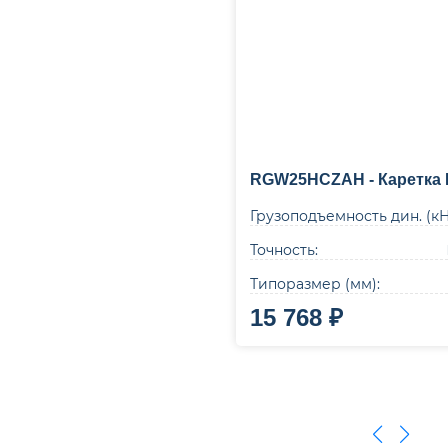
RGW25HCZAH - Каретка 
Грузоподъемность дин. (кН
Точность:
Типоразмер (мм):
15 768 ₽
В корзину
Купи