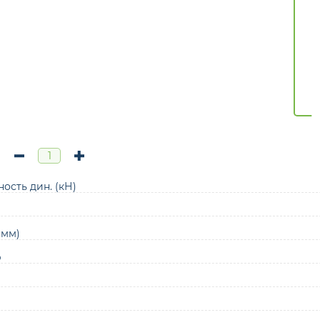
ость дин. (кН)
(мм)
р