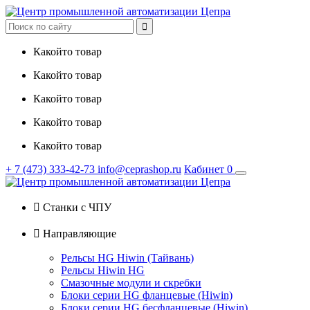

Какойто товар
Какойто товар
Какойто товар
Какойто товар
Какойто товар
+ 7
(473)
333-42-73
info@ceprashop.ru
Кабинет
0

Станки с ЧПУ

Направляющие
Рельсы HG Hiwin (Тайвань)
Рельсы Hiwin HG
Смазочные модули и скребки
Блоки серии HG фланцевые (Hiwin)
Блоки серии HG бесфланцевые (Hiwin)