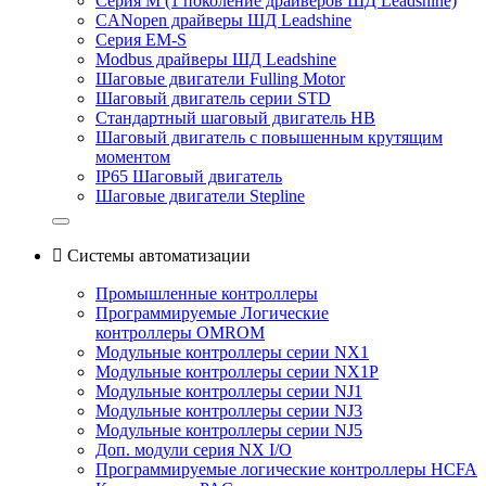
Серия M (1 поколение драйверов ШД Leadshine)
CANopen драйверы ШД Leadshine
Серия EM-S
Modbus драйверы ШД Leadshine
Шаговые двигатели Fulling Motor
Шаговый двигатель серии STD
Стандартный шаговый двигатель HB
Шаговый двигатель с повышенным крутящим
моментом
IP65 Шаговый двигатель
Шаговые двигатели Stepline

Системы автоматизации
Промышленные контроллеры
Программируемые Логические
контроллеры OMROM
Модульные контроллеры серии NX1
Модульные контроллеры серии NX1P
Модульные контроллеры серии NJ1
Модульные контроллеры серии NJ3
Модульные контроллеры серии NJ5
Доп. модули серия NX I/O
Программируемые логические контроллеры HCFA