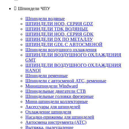

Шпиндели ЧПУ
Шпиндели водяные
ШПИНДЕЛИ HQD, СЕРИЯ GDZ
ШПИНДЕЛИ TDK ВОДЯНЫЕ
ШПИНДЕЛИ HQD, СЕРИЯ GDK
ШПИНДЕЛИ DX ПО МЕТАЛЛУ
ШПИНДЕЛИ GDL С АВТОСМЕНОЙ
Шпиндели воздушного охлаждения
ШПИНДЕЛИ ВОЗДУШНОГО ОХЛАЖДЕНИЯ
GMT
ШПИНДЕЛИ ВОЗДУШНОГО ОХЛАЖДЕНИЯ
HANQI
Шпиндели ременные
Шпиндели с автосменой ATC, ременные
Минишпиндели Windward
Шпиндельные двигатели СТВ
Шпиндельные головки фрезерные
Мини-шпиндели коллекторные
Аксессуары для шпинделей
Охлаждение шпинделя
Насадки-прижимы для шпинделей
Автосмена инструмента (ATC)
Вытяжка, пылеудаление