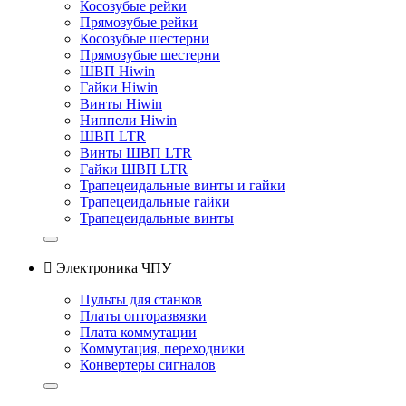
Косозубые рейки
Прямозубые рейки
Косозубые шестерни
Прямозубые шестерни
ШВП Hiwin
Гайки Hiwin
Винты Hiwin
Ниппели Hiwin
ШВП LTR
Винты ШВП LTR
Гайки ШВП LTR
Трапецеидальные винты и гайки
Трапецеидальные гайки
Трапецеидальные винты

Электроника ЧПУ
Пульты для станков
Платы опторазвязки
Плата коммутации
Коммутация, переходники
Конвертеры сигналов