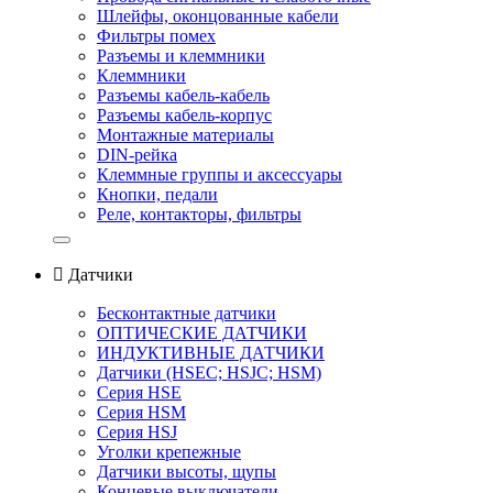
Шлейфы, оконцованные кабели
Фильтры помех
Разъемы и клеммники
Клеммники
Разъемы кабель-кабель
Разъемы кабель-корпус
Монтажные материалы
DIN-рейка
Клеммные группы и аксессуары
Кнопки, педали
Реле, контакторы, фильтры

Датчики
Бесконтактные датчики
ОПТИЧЕСКИЕ ДАТЧИКИ
ИНДУКТИВНЫЕ ДАТЧИКИ
Датчики (HSEС; HSJС; HSM)
Серия HSE
Серия HSM
Серия HSJ
Уголки крепежные
Датчики высоты, щупы
Концевые выключатели