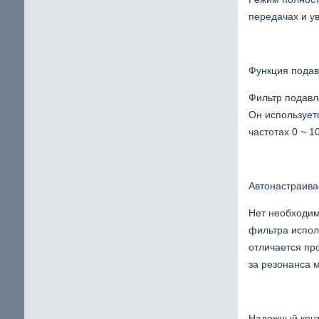
передачах и у
Функция подав
Фильтр подавл
Он использует
частотах 0 ~ 1
Автонастраив
Нет необходим
фильтра испол
отличается пр
за резонанса 
Надежный кон