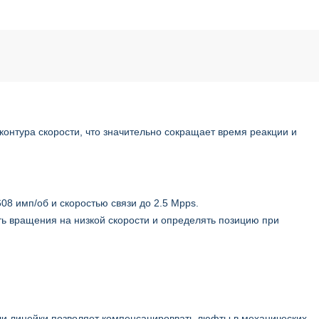
онтура скорости, что значительно сокращает время реакции и
8 имп/об и скоростью связи до 2.5 Mpps.
ь вращения на низкой скорости и определять позицию при
или линейки позволяет компенсацироввать люфты в механических