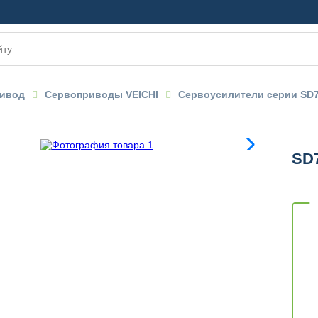
ивод
Сервоприводы VEICHI
Сервоусилители серии SD
SD