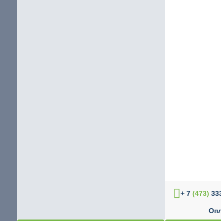
+ 7
(473)
333
Опл