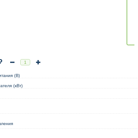
₽
тания (В)
ателя (кВт)
вления