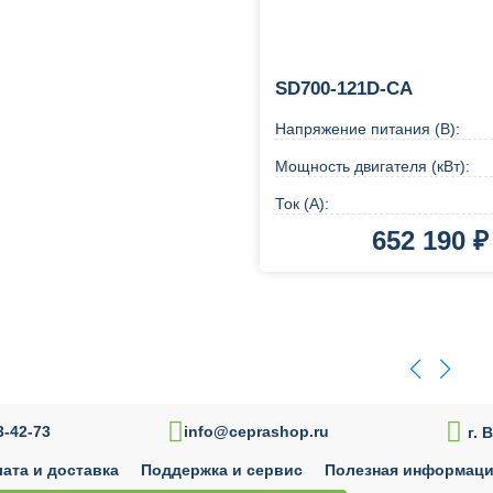
SD700-121D-CA
Напряжение питания (В):
Мощность двигателя (кВт):
Ток (А):
652 190 ₽
В корзину
Купи

-42-73
info@ceprashop.ru
г. 
ата и доставка
Поддержка и сервис
Полезная информац