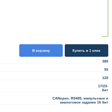
В корзину
Купить в 1 клик
380
55
120
17/23-
бит
CANopen, RS485, импульсное и
аналоговое задание 16 бит