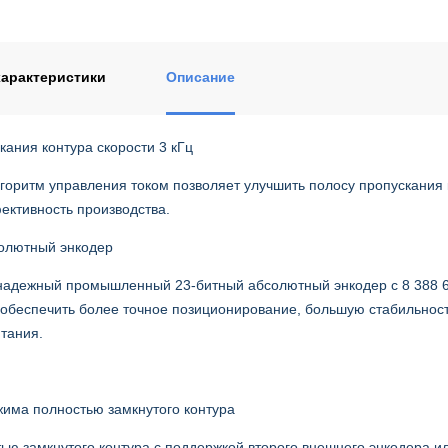
арактеристики
Описание
кания контура скорости 3 кГц
горитм управления током позволяет улучшить полосу пропускания к
ктивность производства.
олютный энкодер
надежный промышленный 23-битный абсолютный энкодер с 8 388 60
 обеспечить более точное позиционирование, большую стабильност
тания.
има полноcтью замкнутого контура
ью замкнутого контура с поддержкой второго внешнего энкодера 