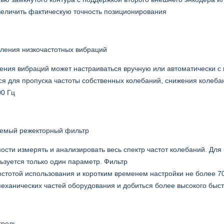
величить фактическую точность позиционирования
ления низкочастотных вибраций
ения вибраций может настраиваться вручную или автоматически 
ся для пропуска частоты собственных колебаний, снижения колеба
00 Гц
аемый режекторный фильтр
ости измерять и анализировать весь спектр частот колебаний. Для
ьзуется только один параметр. Фильтр
остотой использования и коротким временем настройки не более 7
механических частей оборудования и добиться более высокого быс
троль