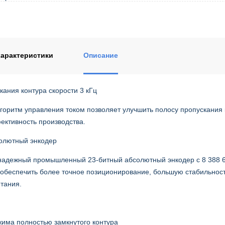
арактеристики
Описание
кания контура скорости 3 кГц
горитм управления током позволяет улучшить полосу пропускания к
ктивность производства.
олютный энкодер
надежный промышленный 23-битный абсолютный энкодер с 8 388 60
 обеспечить более точное позиционирование, большую стабильност
тания.
има полноcтью замкнутого контура