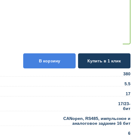
В корзину
Купить в 1 клик
380
5.5
17
17/23-
бит
CANopen, RS485, импульсное и
аналоговое задание 16 бит
6