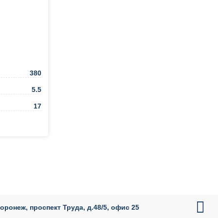
380
5.5
17
ть в 1 клик

Воронеж, проспект Труда, д.48/5, офис 25