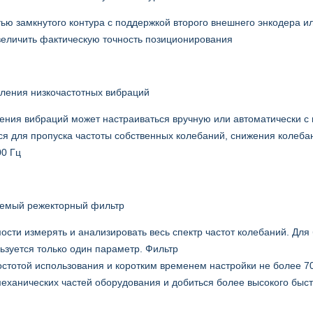
ью замкнутого контура с поддержкой второго внешнего энкодера 
величить фактическую точность позиционирования
ления низкочастотных вибраций
ения вибраций может настраиваться вручную или автоматически 
ся для пропуска частоты собственных колебаний, снижения колеба
00 Гц
аемый режекторный фильтр
ости измерять и анализировать весь спектр частот колебаний. Для
ьзуется только один параметр. Фильтр
остотой использования и коротким временем настройки не более 7
механических частей оборудования и добиться более высокого быс