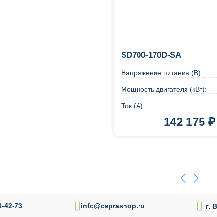
SD700-170D-SA
Напряжение питания (В):
Мощность двигателя (кВт):
Ток (А):
142 175 ₽
В корзину
Купи

-42-73
info@ceprashop.ru
г. 