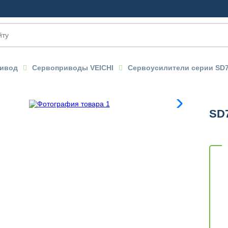
ивод
Сервоприводы VEICHI
Сервоусилители серии SD
SD