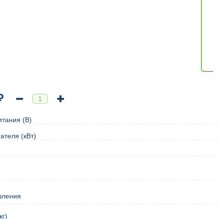
₽
тания (В)
ателя (кВт)
вления
кг)