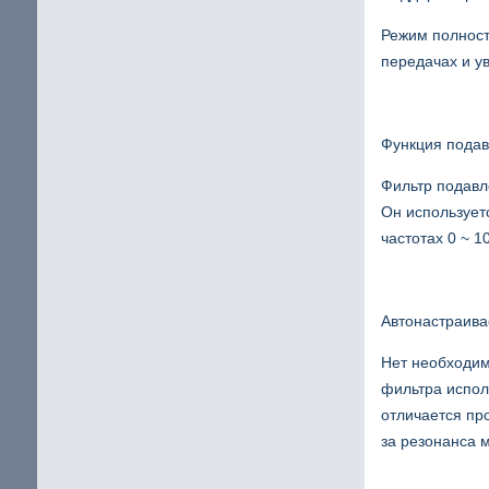
Режим полност
передачах и у
Функция подав
Фильтр подавл
Он использует
частотах 0 ~ 1
Автонастраив
Нет необходим
фильтра испол
отличается пр
за резонанса 