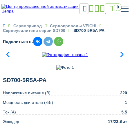

0

Сервопривод
Сервоприводы VEICHI
Сервоусилители серии SD700
SD700-5R5A-PA
Поделиться в:
SD700-5R5A-PA
Напряжение питания (В)
220
Мощность двигателя (кВт)
1
Ток (А)
5.5
Энкодер
17/23-бит