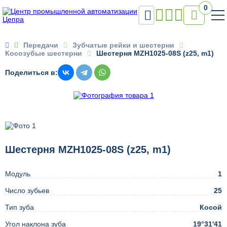
0


Передачи
Зубчатые рейки и шестерни
Косозубые шестерни
Шестерня MZH1025-08S (z25, m1)
Поделиться в:
Шестерня MZH1025-08S (z25, m1)
Модуль
1
Число зубьев
25
Тип зуба
Косой
Угол наклона зуба
19°31'41