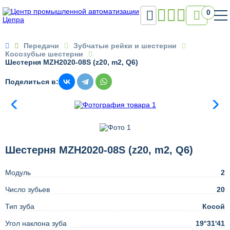

0

Передачи
Зубчатые рейки и шестерни
Косозубые шестерни
Шестерня MZH2020-08S (z20, m2, Q6)
Поделиться в:
Шестерня MZH2020-08S (z20, m2, Q6)
Модуль
2
Число зубьев
20
Тип зуба
Косой
Угол наклона зуба
19°31'41