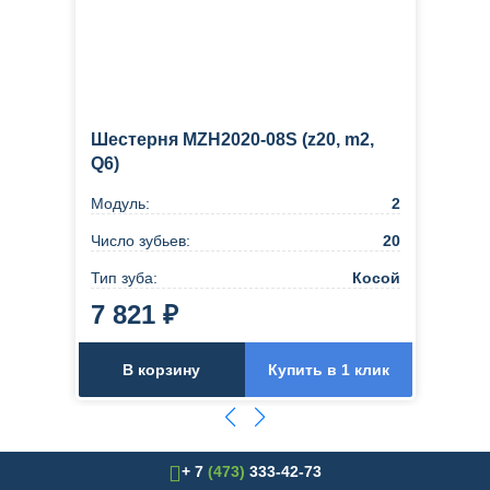
Шестерня MZH2020-08S (z20, m2,
Q6)
Модуль:
2
Число зубьев:
20
Тип зуба:
Косой
7 821 ₽
В корзину
Купить в 1 клик
+ 7
(473)
333-42-73