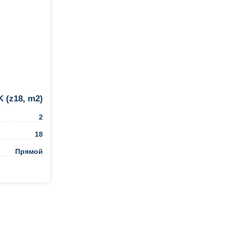
 (z18, m2)
2
18
Прямой
ть в 1 клик