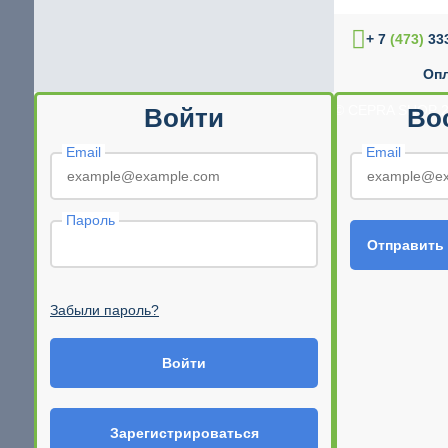
+ 7
(473)
333
Опл
© CEPRA SHOP 2
Войти
Во
Email
Email
Пароль
Отправить
Забыли пароль?
Войти
Зарегистрироваться