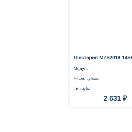
Шестерня MZS2018-14SK
Модуль:
Число зубьев:
Тип зуба:
2 631 ₽
В корзину
Купи