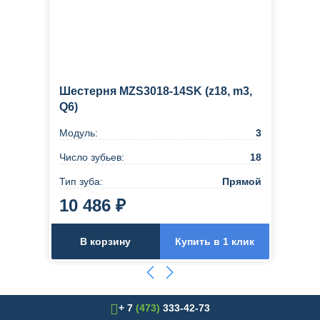
Шестерня MZS3018-14SK (z18, m3,
Q6)
Модуль:
3
Число зубьев:
18
Тип зуба:
Прямой
10 486 ₽
В корзину
Купить в 1 клик
+ 7
(473)
333-42-73