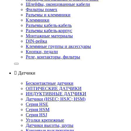
Шлейфы, оконцованные кабели
Фильтры помех
Разъемы и клеммники
Клеммники
Разъемы кабель-кабель
Разъемы кабель-корпус
Монтажные материалы
DIN-рейка
Клеммные группы и аксессуары
Кнопки, педали
Реле, контакторы, фильтры

Датчики
Бесконтактные датчики
ОПТИЧЕСКИЕ ДАТЧИКИ
ИНДУКТИВНЫЕ ДАТЧИКИ
Датчики (HSEС; HSJС; HSM)
Серия HSE
Серия HSM
Серия HSJ
Уголки крепежные
Датчики высоты, щупы
Концевые выключатели