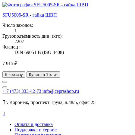
SFU5005-SR - гайка ШВП
Число заходов:
1
Грузоподъемность дин. (кгс):
2207
Фланец :
DIN 69051 B (ISO 3408)
7 915 ₽
В корзину
Купить в 1 клик
+ 7
(473)
333-42-73
info@ceprashop.ru

г. Воронеж, проспект Труда, д.48/5, офис 25

Оплата и доставка
Поддержка и сервис