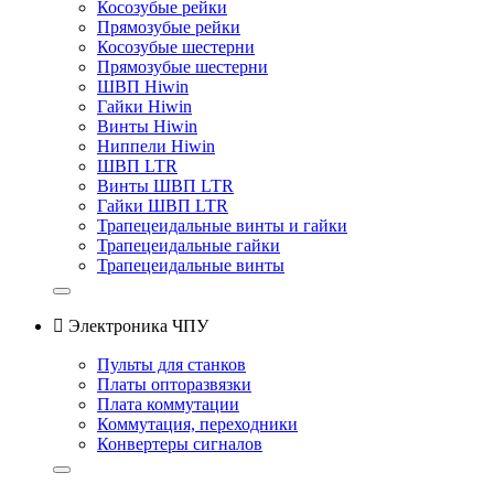
Косозубые рейки
Прямозубые рейки
Косозубые шестерни
Прямозубые шестерни
ШВП Hiwin
Гайки Hiwin
Винты Hiwin
Ниппели Hiwin
ШВП LTR
Винты ШВП LTR
Гайки ШВП LTR
Трапецеидальные винты и гайки
Трапецеидальные гайки
Трапецеидальные винты

Электроника ЧПУ
Пульты для станков
Платы опторазвязки
Плата коммутации
Коммутация, переходники
Конвертеры сигналов