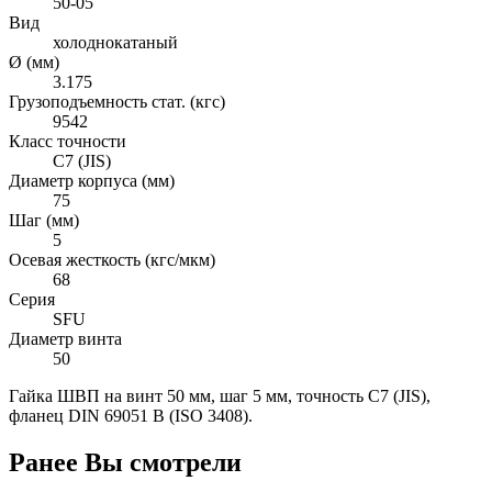
50-05
Вид
холоднокатаный
Ø (мм)
3.175
Грузоподъемность стат. (кгс)
9542
Класс точности
C7 (JIS)
Диаметр корпуса (мм)
75
Шаг (мм)
5
Осевая жесткость (кгс/мкм)
68
Серия
SFU
Диаметр винта
50
Гайка ШВП на винт 50 мм, шаг 5 мм, точность C7 (JIS),
фланец DIN 69051 B (ISO 3408).
Ранее Вы смотрели