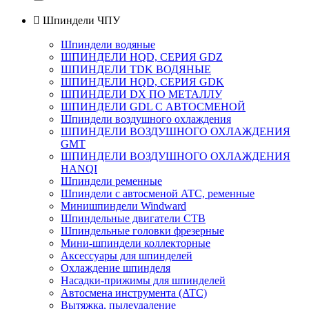

Шпиндели ЧПУ
Шпиндели водяные
ШПИНДЕЛИ HQD, СЕРИЯ GDZ
ШПИНДЕЛИ TDK ВОДЯНЫЕ
ШПИНДЕЛИ HQD, СЕРИЯ GDK
ШПИНДЕЛИ DX ПО МЕТАЛЛУ
ШПИНДЕЛИ GDL С АВТОСМЕНОЙ
Шпиндели воздушного охлаждения
ШПИНДЕЛИ ВОЗДУШНОГО ОХЛАЖДЕНИЯ
GMT
ШПИНДЕЛИ ВОЗДУШНОГО ОХЛАЖДЕНИЯ
HANQI
Шпиндели ременные
Шпиндели с автосменой ATC, ременные
Минишпиндели Windward
Шпиндельные двигатели СТВ
Шпиндельные головки фрезерные
Мини-шпиндели коллекторные
Аксессуары для шпинделей
Охлаждение шпинделя
Насадки-прижимы для шпинделей
Автосмена инструмента (ATC)
Вытяжка, пылеудаление