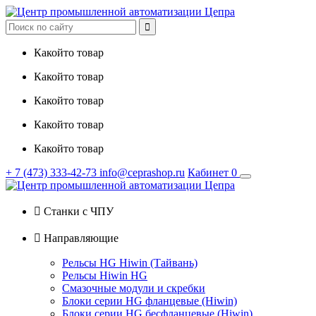

Какойто товар
Какойто товар
Какойто товар
Какойто товар
Какойто товар
+ 7
(473)
333-42-73
info@ceprashop.ru
Кабинет
0

Станки с ЧПУ

Направляющие
Рельсы HG Hiwin (Тайвань)
Рельсы Hiwin HG
Смазочные модули и скребки
Блоки серии HG фланцевые (Hiwin)
Блоки серии HG бесфланцевые (Hiwin)