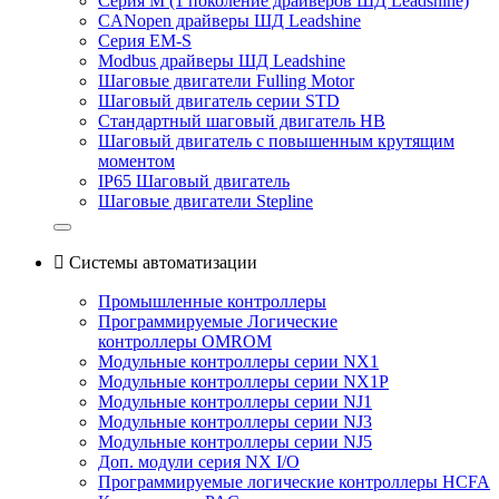
Серия M (1 поколение драйверов ШД Leadshine)
CANopen драйверы ШД Leadshine
Серия EM-S
Modbus драйверы ШД Leadshine
Шаговые двигатели Fulling Motor
Шаговый двигатель серии STD
Стандартный шаговый двигатель HB
Шаговый двигатель с повышенным крутящим
моментом
IP65 Шаговый двигатель
Шаговые двигатели Stepline

Системы автоматизации
Промышленные контроллеры
Программируемые Логические
контроллеры OMROM
Модульные контроллеры серии NX1
Модульные контроллеры серии NX1P
Модульные контроллеры серии NJ1
Модульные контроллеры серии NJ3
Модульные контроллеры серии NJ5
Доп. модули серия NX I/O
Программируемые логические контроллеры HCFA