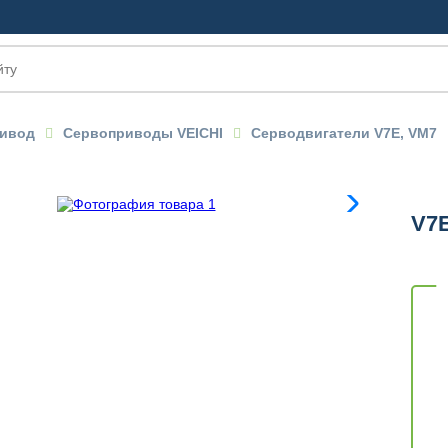
ивод
Сервоприводы VEICHI
Серводвигатели V7E, VM7
OM
V7