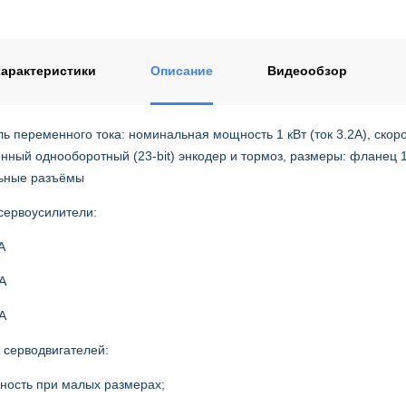
ентом
арактеристики
Описание
Видеообзор
ь переменного тока: номинальная мощность 1 кВт (ток 3.2A), ско
енный однооборотный (23-bit) энкодер и тормоз, размеры: фланец
льные разъёмы
сервоусилители:
A
A
A
серводвигателей:
ность при малых размерах;