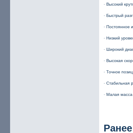
· Высокий кру
· Быстрый раз
· Постоянное 
· Низкий урове
· Широкий диа
· Высокая скор
· Точное пози
· Стабильная 
· Малая масса
Ранее