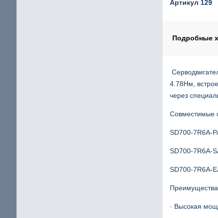
Артикул 129
Шаговый двигатель с повышенным крутящим мом
щие
IP65 Шаговый двигатель
Подробные х
Шаговые двигатели Stepline
Серводвигател
4.78Нм, встро
кие
через специа
Совместимые 
SD700-7R6A-P
SD700-7R6A-S
SD700-7R6A-E
Преимущества 
· Высокая мощ