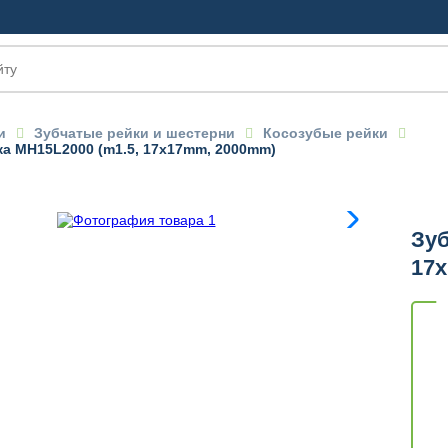
и
Зубчатые рейки и шестерни
Косозубые рейки
ка MH15L2000 (m1.5, 17x17mm, 2000mm)
OM
Зуб
17