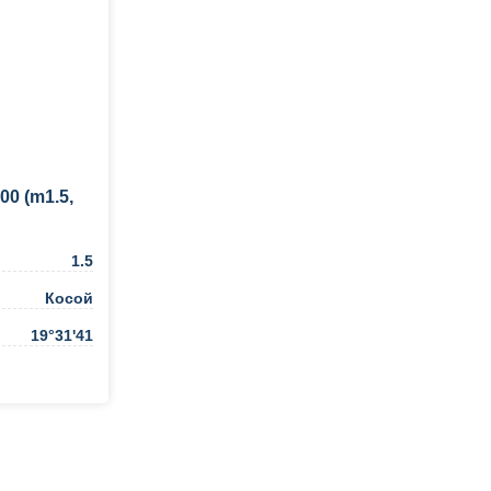
0 (m1.5,
1.5
Косой
19°31'41
ть в 1 клик