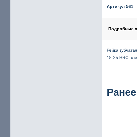
Шаговый двигатель с повышенным крутящим мом
Артикул 561
щие
IP65 Шаговый двигатель
Шаговые двигатели Stepline
Подробные х
Рейка зубчатая
кие
18-25 HRC, с 
Ранее