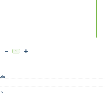
уба
C)