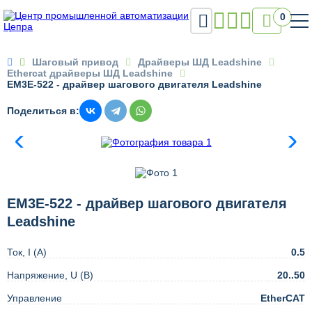

0

Шаговый привод
Драйверы ШД Leadshine
Ethercat драйверы ШД Leadshine
EM3E-522 - драйвер шагового двигателя Leadshine
Поделиться в:
EM3E-522 - драйвер шагового двигателя
Leadshine
Ток, I (А)
0.5
Напряжение, U (В)
20..50
Управление
EtherCAT