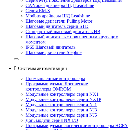
Серия M (1 поколение драйверов ШД Leadshine)
CANopen драйверы ШД Leadshine
Серия EM-S
Modbus драйверы ШД Leadshine
Шаговые двигатели Fulling Motor
Шаговый двигатель серии STD
Стандартный шаговый двигатель HB
Шаговый двигатель с повышенным крутящим
моментом
IP65 Шаговый двигатель
Шаговые двигатели Stepline

Системы автоматизации
Промышленные контроллеры
Программируемые Логические
контроллеры OMROM
Модульные контроллеры серии NX1
Модульные контроллеры серии NX1P
Модульные контроллеры серии NJ1
Модульные контроллеры серии NJ3
Модульные контроллеры серии NJ5
Доп. модули серия NX I/O
Программируемые логические контроллеры HCFA