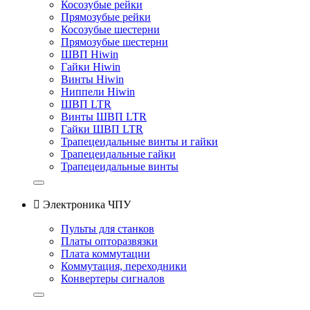
Косозубые рейки
Прямозубые рейки
Косозубые шестерни
Прямозубые шестерни
ШВП Hiwin
Гайки Hiwin
Винты Hiwin
Ниппели Hiwin
ШВП LTR
Винты ШВП LTR
Гайки ШВП LTR
Трапецеидальные винты и гайки
Трапецеидальные гайки
Трапецеидальные винты

Электроника ЧПУ
Пульты для станков
Платы опторазвязки
Плата коммутации
Коммутация, переходники
Конвертеры сигналов