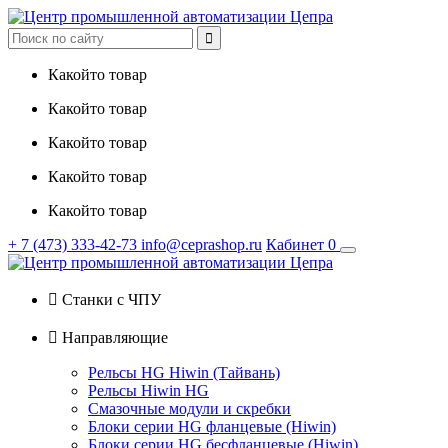

Какойто товар
Какойто товар
Какойто товар
Какойто товар
Какойто товар
+ 7
(473)
333-42-73
info@ceprashop.ru
Кабинет
0

Станки с ЧПУ

Направляющие
Рельсы HG Hiwin (Тайвань)
Рельсы Hiwin HG
Смазочные модули и скребки
Блоки серии HG фланцевые (Hiwin)
Блоки серии HG бесфланцевые (Hiwin)