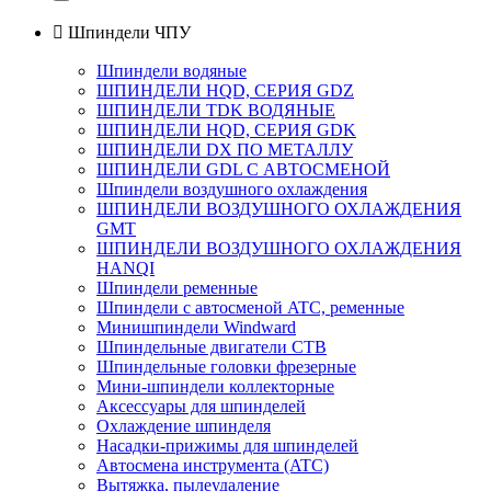

Шпиндели ЧПУ
Шпиндели водяные
ШПИНДЕЛИ HQD, СЕРИЯ GDZ
ШПИНДЕЛИ TDK ВОДЯНЫЕ
ШПИНДЕЛИ HQD, СЕРИЯ GDK
ШПИНДЕЛИ DX ПО МЕТАЛЛУ
ШПИНДЕЛИ GDL С АВТОСМЕНОЙ
Шпиндели воздушного охлаждения
ШПИНДЕЛИ ВОЗДУШНОГО ОХЛАЖДЕНИЯ
GMT
ШПИНДЕЛИ ВОЗДУШНОГО ОХЛАЖДЕНИЯ
HANQI
Шпиндели ременные
Шпиндели с автосменой ATC, ременные
Минишпиндели Windward
Шпиндельные двигатели СТВ
Шпиндельные головки фрезерные
Мини-шпиндели коллекторные
Аксессуары для шпинделей
Охлаждение шпинделя
Насадки-прижимы для шпинделей
Автосмена инструмента (ATC)
Вытяжка, пылеудаление