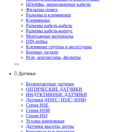
Шлейфы, оконцованные кабели
Фильтры помех
Разъемы и клеммники
Клеммники
Разъемы кабель-кабель
Разъемы кабель-корпус
Монтажные материалы
DIN-рейка
Клеммные группы и аксессуары
Кнопки, педали
Реле, контакторы, фильтры

Датчики
Бесконтактные датчики
ОПТИЧЕСКИЕ ДАТЧИКИ
ИНДУКТИВНЫЕ ДАТЧИКИ
Датчики (HSEС; HSJС; HSM)
Серия HSE
Серия HSM
Серия HSJ
Уголки крепежные
Датчики высоты, щупы
Концевые выключатели