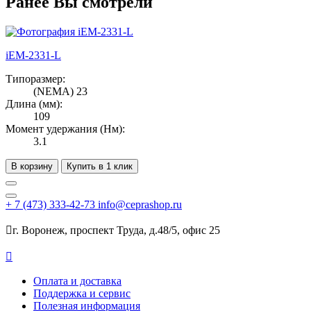
Ранее Вы смотрели
iEM-2331-L
Типоразмер:
(NEMA) 23
Длина (мм):
109
Момент удержания (Нм):
3.1
В корзину
Купить в 1 клик
+ 7
(473)
333-42-73
info@ceprashop.ru

г. Воронеж, проспект Труда, д.48/5, офис 25

Оплата и доставка
Поддержка и сервис
Полезная информация