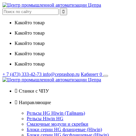

Какойто товар
Какойто товар
Какойто товар
Какойто товар
Какойто товар
+ 7
(473)
333-42-73
info@ceprashop.ru
Кабинет
0

Станки с ЧПУ

Направляющие
Рельсы HG Hiwin (Тайвань)
Рельсы Hiwin HG
Смазочные модули и скребки
Блоки серии HG фланцевые (Hiwin)
Блоки серии HG бесфланцевые (Hiwin)