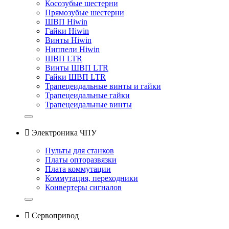
Косозубые шестерни
Прямозубые шестерни
ШВП Hiwin
Гайки Hiwin
Винты Hiwin
Ниппели Hiwin
ШВП LTR
Винты ШВП LTR
Гайки ШВП LTR
Трапецеидальные винты и гайки
Трапецеидальные гайки
Трапецеидальные винты

Электроника ЧПУ
Пульты для станков
Платы опторазвязки
Плата коммутации
Коммутация, переходники
Конвертеры сигналов

Сервопривод