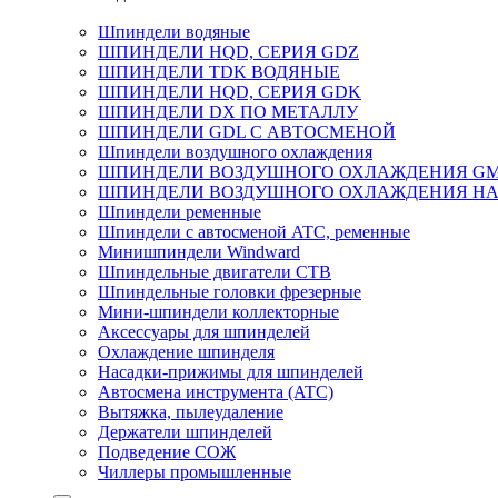
Шпиндели водяные
ШПИНДЕЛИ HQD, СЕРИЯ GDZ
ШПИНДЕЛИ TDK ВОДЯНЫЕ
ШПИНДЕЛИ HQD, СЕРИЯ GDK
ШПИНДЕЛИ DX ПО МЕТАЛЛУ
ШПИНДЕЛИ GDL С АВТОСМЕНОЙ
Шпиндели воздушного охлаждения
ШПИНДЕЛИ ВОЗДУШНОГО ОХЛАЖДЕНИЯ G
ШПИНДЕЛИ ВОЗДУШНОГО ОХЛАЖДЕНИЯ HA
Шпиндели ременные
Шпиндели с автосменой ATC, ременные
Минишпиндели Windward
Шпиндельные двигатели СТВ
Шпиндельные головки фрезерные
Мини-шпиндели коллекторные
Аксессуары для шпинделей
Охлаждение шпинделя
Насадки-прижимы для шпинделей
Автосмена инструмента (ATC)
Вытяжка, пылеудаление
Держатели шпинделей
Подведение СОЖ
Чиллеры промышленные