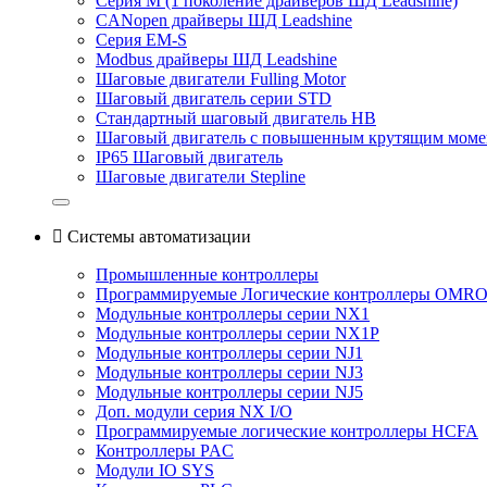
Серия M (1 поколение драйверов ШД Leadshine)
CANopen драйверы ШД Leadshine
Серия EM-S
Modbus драйверы ШД Leadshine
Шаговые двигатели Fulling Motor
Шаговый двигатель серии STD
Стандартный шаговый двигатель HB
Шаговый двигатель с повышенным крутящим мом
IP65 Шаговый двигатель
Шаговые двигатели Stepline

Системы автоматизации
Промышленные контроллеры
Программируемые Логические контроллеры OMR
Модульные контроллеры серии NX1
Модульные контроллеры серии NX1P
Модульные контроллеры серии NJ1
Модульные контроллеры серии NJ3
Модульные контроллеры серии NJ5
Доп. модули серия NX I/O
Программируемые логические контроллеры HCFA
Контроллеры PAC
Модули IO SYS