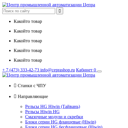

Какойто товар
Какойто товар
Какойто товар
Какойто товар
Какойто товар
+ 7
(473)
333-42-73
info@ceprashop.ru
Кабинет
0

Станки с ЧПУ

Направляющие
Рельсы HG Hiwin (Тайвань)
Рельсы Hiwin HG
Смазочные модули и скребки
Блоки серии HG фланцевые (Hiwin)
Блоки серии HG бесфланцевые (Hiwin)