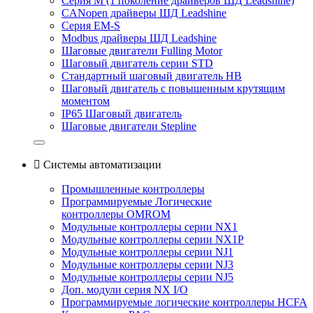
Серия M (1 поколение драйверов ШД Leadshine)
CANopen драйверы ШД Leadshine
Серия EM-S
Modbus драйверы ШД Leadshine
Шаговые двигатели Fulling Motor
Шаговый двигатель серии STD
Стандартный шаговый двигатель HB
Шаговый двигатель с повышенным крутящим
моментом
IP65 Шаговый двигатель
Шаговые двигатели Stepline

Системы автоматизации
Промышленные контроллеры
Программируемые Логические
контроллеры OMROM
Модульные контроллеры серии NX1
Модульные контроллеры серии NX1P
Модульные контроллеры серии NJ1
Модульные контроллеры серии NJ3
Модульные контроллеры серии NJ5
Доп. модули серия NX I/O
Программируемые логические контроллеры HCFA