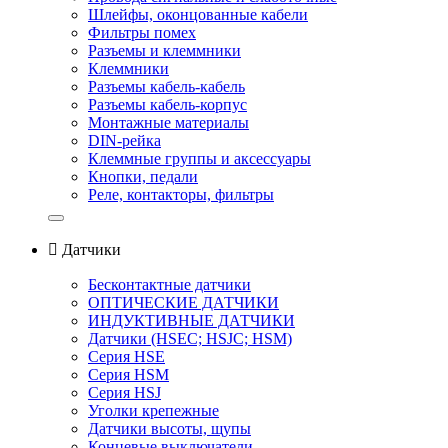
Шлейфы, оконцованные кабели
Фильтры помех
Разъемы и клеммники
Клеммники
Разъемы кабель-кабель
Разъемы кабель-корпус
Монтажные материалы
DIN-рейка
Клеммные группы и аксессуары
Кнопки, педали
Реле, контакторы, фильтры

Датчики
Бесконтактные датчики
ОПТИЧЕСКИЕ ДАТЧИКИ
ИНДУКТИВНЫЕ ДАТЧИКИ
Датчики (HSEС; HSJС; HSM)
Серия HSE
Серия HSM
Серия HSJ
Уголки крепежные
Датчики высоты, щупы
Концевые выключатели