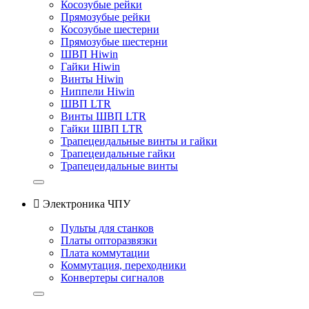
Косозубые рейки
Прямозубые рейки
Косозубые шестерни
Прямозубые шестерни
ШВП Hiwin
Гайки Hiwin
Винты Hiwin
Ниппели Hiwin
ШВП LTR
Винты ШВП LTR
Гайки ШВП LTR
Трапецеидальные винты и гайки
Трапецеидальные гайки
Трапецеидальные винты

Электроника ЧПУ
Пульты для станков
Платы опторазвязки
Плата коммутации
Коммутация, переходники
Конвертеры сигналов