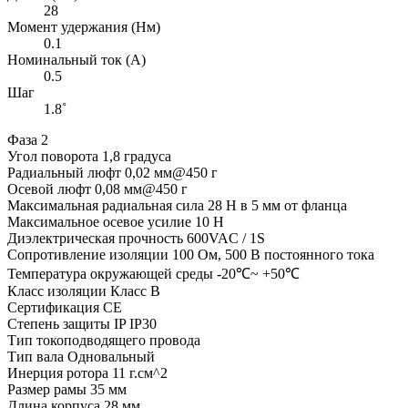
28
Момент удержания (Нм)
0.1
Номинальный ток (А)
0.5
Шаг
1.8˚
Фаза 2
Угол поворота 1,8 градуса
Радиальный люфт 0,02 мм@450 г
Осевой люфт 0,08 мм@450 г
Максимальная радиальная сила 28 Н в 5 мм от фланца
Максимальное осевое усилие 10 Н
Диэлектрическая прочность 600VAC / 1S
Сопротивление изоляции 100 Ом, 500 В постоянного тока
Температура окружающей среды -20℃~ +50℃
Класс изоляции Класс B
Сертификация CE
Степень защиты IP IP30
Тип токоподводящего провода
Тип вала Одновальный
Инерция ротора 11 г.см^2
Размер рамы 35 мм
Длина корпуса 28 мм