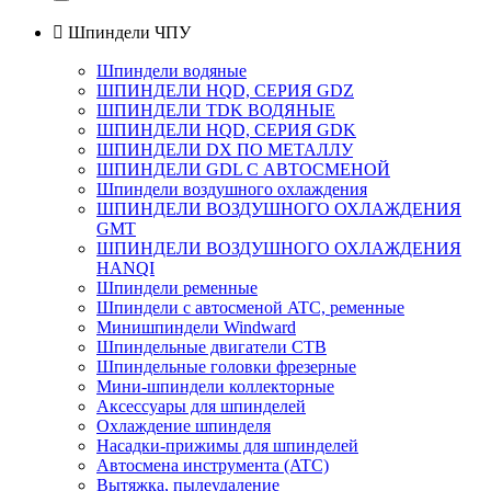

Шпиндели ЧПУ
Шпиндели водяные
ШПИНДЕЛИ HQD, СЕРИЯ GDZ
ШПИНДЕЛИ TDK ВОДЯНЫЕ
ШПИНДЕЛИ HQD, СЕРИЯ GDK
ШПИНДЕЛИ DX ПО МЕТАЛЛУ
ШПИНДЕЛИ GDL С АВТОСМЕНОЙ
Шпиндели воздушного охлаждения
ШПИНДЕЛИ ВОЗДУШНОГО ОХЛАЖДЕНИЯ
GMT
ШПИНДЕЛИ ВОЗДУШНОГО ОХЛАЖДЕНИЯ
HANQI
Шпиндели ременные
Шпиндели с автосменой ATC, ременные
Минишпиндели Windward
Шпиндельные двигатели СТВ
Шпиндельные головки фрезерные
Мини-шпиндели коллекторные
Аксессуары для шпинделей
Охлаждение шпинделя
Насадки-прижимы для шпинделей
Автосмена инструмента (ATC)
Вытяжка, пылеудаление