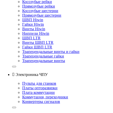
Косозубые рейки
Прямозубые рейки
Косозубые шестерни
Прямозубые шестерни
ШВП Hiwin
Гайки Hiwin
Винты Hiwin
Ниппели Hiwin
ШВП LTR
Винты ШВП LTR
Гайки ШВП LTR
Трапецеидальные винты и гайки
Трапецеидальные гайки
Трапецеидальные винты

Электроника ЧПУ
Пульты для станков
Платы опторазвязки
Плата коммутации
Коммутация, переходники
Конвертеры сигналов