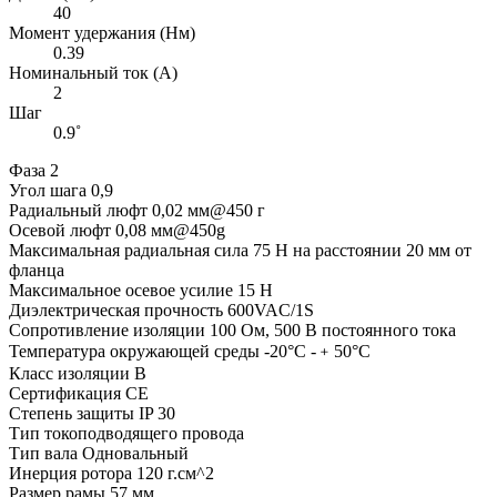
40
Момент удержания (Нм)
0.39
Номинальный ток (А)
2
Шаг
0.9˚
Фаза 2
Угол шага 0,9
Радиальный люфт 0,02 мм@450 г
Осевой люфт 0,08 мм@450g
Максимальная радиальная сила 75 Н на расстоянии 20 мм от
фланца
Максимальное осевое усилие 15 Н
Диэлектрическая прочность 600VAC/1S
Сопротивление изоляции 100 Ом, 500 В постоянного тока
Температура окружающей среды -20°C -﹢50°C
Класс изоляции B
Сертификация CE
Степень защиты IP 30
Тип токоподводящего провода
Тип вала Одновальный
Инерция ротора 120 г.см^2
Размер рамы 57 мм