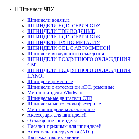

Шпиндели ЧПУ
Шпиндели водяные
ШПИНДЕЛИ HQD, СЕРИЯ GDZ
ШПИНДЕЛИ TDK ВОДЯНЫЕ
ШПИНДЕЛИ HQD, СЕРИЯ GDK
ШПИНДЕЛИ DX ПО МЕТАЛЛУ
ШПИНДЕЛИ GDL С АВТОСМЕНОЙ
Шпиндели воздушного охлаждения
ШПИНДЕЛИ ВОЗДУШНОГО ОХЛАЖДЕНИЯ
GMT
ШПИНДЕЛИ ВОЗДУШНОГО ОХЛАЖДЕНИЯ
HANQI
Шпиндели ременные
Шпиндели с автосменой ATC, ременные
Минишпиндели Windward
Шпиндельные двигатели СТВ
Шпиндельные головки фрезерные
Мини-шпиндели коллекторные
Аксессуары для шпинделей
Охлаждение шпинделя
Насадки-прижимы для шпинделей
Автосмена инструмента (ATC)
Вытяжка, пылеудаление