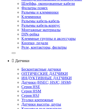
Шлейфы, оконцованные кабели
Фильтры помех
Разъемы и клеммники
Клеммники
Разъемы кабель-кабель
Разъемы кабель-корпус
Монтажные материалы
DIN-рейка
Клеммные группы и аксессуары
Кнопки, педали
Реле, контакторы, фильтры

Датчики
Бесконтактные датчики
ОПТИЧЕСКИЕ ДАТЧИКИ
ИНДУКТИВНЫЕ ДАТЧИКИ
Датчики (HSEС; HSJС; HSM)
Серия HSE
Серия HSM
Серия HSJ
Уголки крепежные
Датчики высоты, щупы
Концевые выключатели