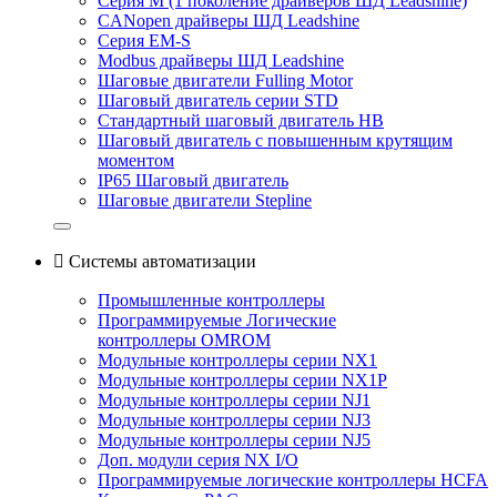
Серия M (1 поколение драйверов ШД Leadshine)
CANopen драйверы ШД Leadshine
Серия EM-S
Modbus драйверы ШД Leadshine
Шаговые двигатели Fulling Motor
Шаговый двигатель серии STD
Стандартный шаговый двигатель HB
Шаговый двигатель с повышенным крутящим
моментом
IP65 Шаговый двигатель
Шаговые двигатели Stepline

Системы автоматизации
Промышленные контроллеры
Программируемые Логические
контроллеры OMROM
Модульные контроллеры серии NX1
Модульные контроллеры серии NX1P
Модульные контроллеры серии NJ1
Модульные контроллеры серии NJ3
Модульные контроллеры серии NJ5
Доп. модули серия NX I/O
Программируемые логические контроллеры HCFA