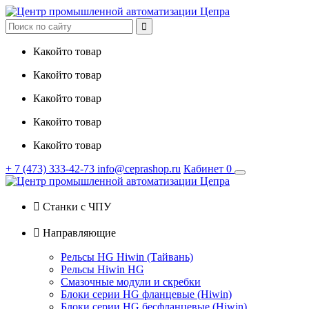

Какойто товар
Какойто товар
Какойто товар
Какойто товар
Какойто товар
+ 7
(473)
333-42-73
info@ceprashop.ru
Кабинет
0

Станки с ЧПУ

Направляющие
Рельсы HG Hiwin (Тайвань)
Рельсы Hiwin HG
Смазочные модули и скребки
Блоки серии HG фланцевые (Hiwin)
Блоки серии HG бесфланцевые (Hiwin)