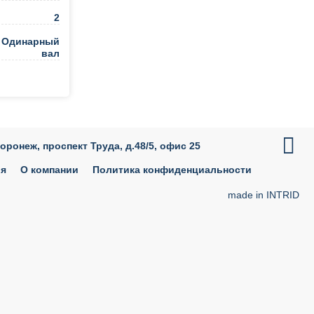
2
Одинарный
вал
ть в 1 клик

Воронеж, проспект Труда, д.48/5, офис 25
ия
О компании
Политика конфиденциальности
made in INTRID