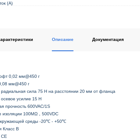
ок (А)
арактеристики
Описание
Документация
юфт 0,02 мм@450 г
0,08 мм@450 г
радиальная сила 75 Н на расстоянии 20 мм от фланца
осевое усилие 15 Н
ая прочность 600VAC/1S
е изоляции 100MΩ，500VDC
окружающей среды -20℃ - +50℃
и Класс B
 CE