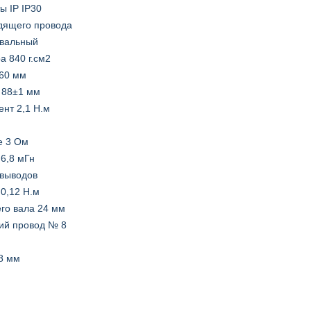
ы IP IP30
дящего провода
овальный
а 840 г.см2
60 мм
 88±1 мм
нт 2,1 Н.м
е 3 Ом
 6,8 мГн
 выводов
0,12 Н.м
го вала 24 мм
ий провод № 8
8 мм