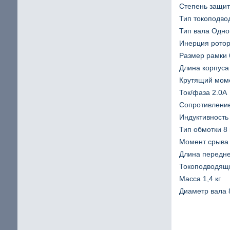
Степень защит
Тип токоподво
Тип вала Одн
Инерция ротор
Размер рамки 
Длина корпуса
Крутящий моме
Ток/фаза 2.0A
Сопротивлени
Индуктивность
Тип обмотки 8
Момент срыва 
Длина передне
Токоподводящ
Масса 1,4 кг
Диаметр вала 