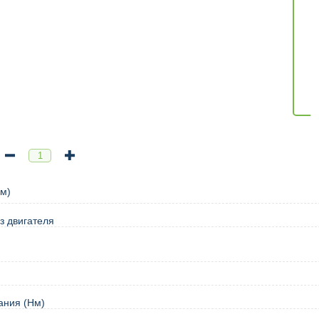
м)
з двигателя
ания (Нм)