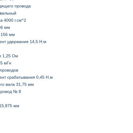
дящего провода
овальный
а 4000 г.см^2
86 мм
 156 мм
нт удержания 14,5 Н.м
е 1,25 Ом
 5 мГн
 проводов
нт срабатывания 0,45 Н.м
го вала 31,75 мм
провод № 8
15,875 мм