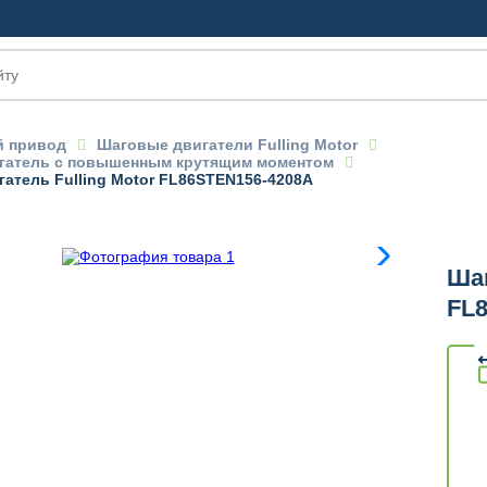
 привод
Шаговые двигатели Fulling Motor
гатель с повышенным крутящим моментом
атель Fulling Motor FL86STEN156-4208A
OM
Шаг
FL