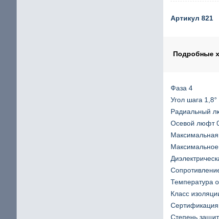
Шаговый двигатель с повышенным крутящим мом
Артикул 821
щие
IP65 Шаговый двигатель
Шаговые двигатели Stepline
Подробные х
кие
Фаза 4
Угол шага 1,8°
Радиальный л
Осевой люфт 
Максимальная 
Максимальное 
Диэлектрическ
Сопротивлени
Температура 
Класс изоляци
Сертификация
Степень защит