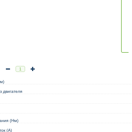
м)
з двигателя
ания (Нм)
ок (А)