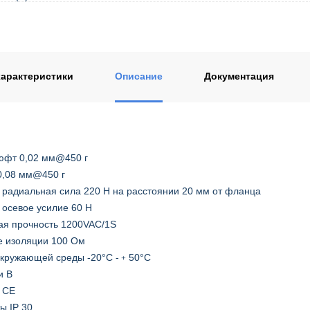
ентом
арактеристики
Описание
Документация
юфт 0,02 мм@450 г
0,08 мм@450 г
радиальная сила 220 Н на расстоянии 20 мм от фланца
осевое усилие 60 Н
ая прочность 1200VAC/1S
е изоляции 100 Ом
окружающей среды -20°C -﹢50°C
и B
 CE
ы IP 30