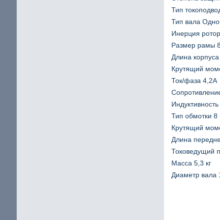
Тип токоподво
Тип вала Одн
Инерция ротор
Размер рамы 
Длина корпуса
Крутящий моме
Ток/фаза 4,2A
Сопротивлени
Индуктивность
Тип обмотки 8
Крутящий моме
Длина передне
Токоведущий 
Масса 5,3 кг
Диаметр вала 