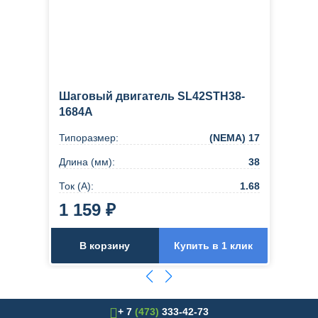
Шаговый двигатель SL42STH38-
1684A
Типоразмер:
(NEMA) 17
Длина (мм):
38
Ток (А):
1.68
1 159 ₽
В корзину
Купить в 1 клик
+ 7
(473)
333-42-73