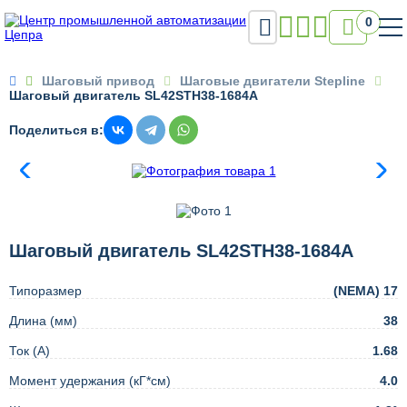

0

Шаговый привод
Шаговые двигатели Stepline
Шаговый двигатель SL42STH38-1684A
Поделиться в:
Шаговый двигатель SL42STH38-1684A
Типоразмер
(NEMA) 17
Длина (мм)
38
Ток (А)
1.68
Момент удержания (кГ*см)
4.0