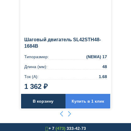
Шаговый двигатель SL42STH48-
1684B
Типоразмер:
(NEMA) 17
Длина (мм):
48
Ток (А):
1.68
1 362 ₽
В корзину
Купить в 1 клик
+ 7
(473)
333-42-73