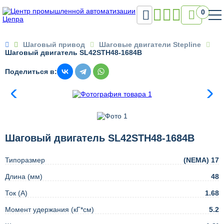

0

Шаговый привод
Шаговые двигатели Stepline
Шаговый двигатель SL42STH48-1684B
Поделиться в:
Шаговый двигатель SL42STH48-1684B
Типоразмер
(NEMA) 17
Длина (мм)
48
Ток (А)
1.68
Момент удержания (кГ*см)
5.2