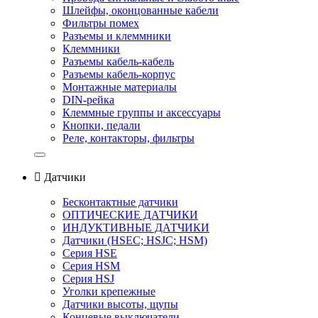
Шлейфы, оконцованные кабели
Фильтры помех
Разъемы и клеммники
Клеммники
Разъемы кабель-кабель
Разъемы кабель-корпус
Монтажные материалы
DIN-рейка
Клеммные группы и аксессуары
Кнопки, педали
Реле, контакторы, фильтры

Датчики
Бесконтактные датчики
ОПТИЧЕСКИЕ ДАТЧИКИ
ИНДУКТИВНЫЕ ДАТЧИКИ
Датчики (HSEС; HSJС; HSM)
Серия HSE
Серия HSM
Серия HSJ
Уголки крепежные
Датчики высоты, щупы
Концевые выключатели