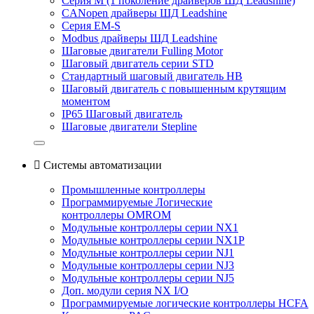
Серия M (1 поколение драйверов ШД Leadshine)
CANopen драйверы ШД Leadshine
Серия EM-S
Modbus драйверы ШД Leadshine
Шаговые двигатели Fulling Motor
Шаговый двигатель серии STD
Стандартный шаговый двигатель HB
Шаговый двигатель с повышенным крутящим
моментом
IP65 Шаговый двигатель
Шаговые двигатели Stepline

Системы автоматизации
Промышленные контроллеры
Программируемые Логические
контроллеры OMROM
Модульные контроллеры серии NX1
Модульные контроллеры серии NX1P
Модульные контроллеры серии NJ1
Модульные контроллеры серии NJ3
Модульные контроллеры серии NJ5
Доп. модули серия NX I/O
Программируемые логические контроллеры HCFA