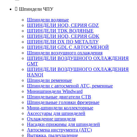

Шпиндели ЧПУ
Шпиндели водяные
ШПИНДЕЛИ HQD, СЕРИЯ GDZ
ШПИНДЕЛИ TDK ВОДЯНЫЕ
ШПИНДЕЛИ HQD, СЕРИЯ GDK
ШПИНДЕЛИ DX ПО МЕТАЛЛУ
ШПИНДЕЛИ GDL С АВТОСМЕНОЙ
Шпиндели воздушного охлаждения
ШПИНДЕЛИ ВОЗДУШНОГО ОХЛАЖДЕНИЯ
GMT
ШПИНДЕЛИ ВОЗДУШНОГО ОХЛАЖДЕНИЯ
HANQI
Шпиндели ременные
Шпиндели с автосменой ATC, ременные
Минишпиндели Windward
Шпиндельные двигатели СТВ
Шпиндельные головки фрезерные
Мини-шпиндели коллекторные
Аксессуары для шпинделей
Охлаждение шпинделя
Насадки-прижимы для шпинделей
Автосмена инструмента (ATC)
Вытяжка, пылеудаление