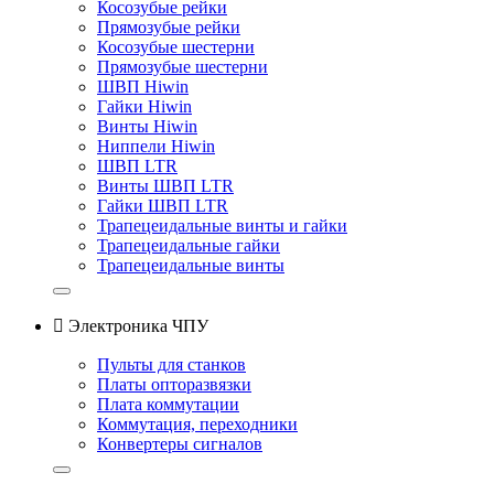
Косозубые рейки
Прямозубые рейки
Косозубые шестерни
Прямозубые шестерни
ШВП Hiwin
Гайки Hiwin
Винты Hiwin
Ниппели Hiwin
ШВП LTR
Винты ШВП LTR
Гайки ШВП LTR
Трапецеидальные винты и гайки
Трапецеидальные гайки
Трапецеидальные винты

Электроника ЧПУ
Пульты для станков
Платы опторазвязки
Плата коммутации
Коммутация, переходники
Конвертеры сигналов