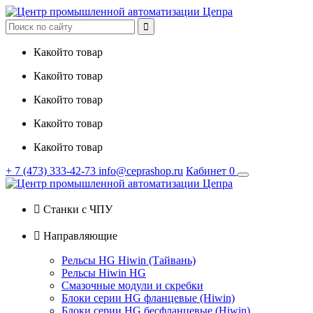

Какойто товар
Какойто товар
Какойто товар
Какойто товар
Какойто товар
+ 7
(473)
333-42-73
info@ceprashop.ru
Кабинет
0

Станки с ЧПУ

Направляющие
Рельсы HG Hiwin (Тайвань)
Рельсы Hiwin HG
Смазочные модули и скребки
Блоки серии HG фланцевые (Hiwin)
Блоки серии HG бесфланцевые (Hiwin)