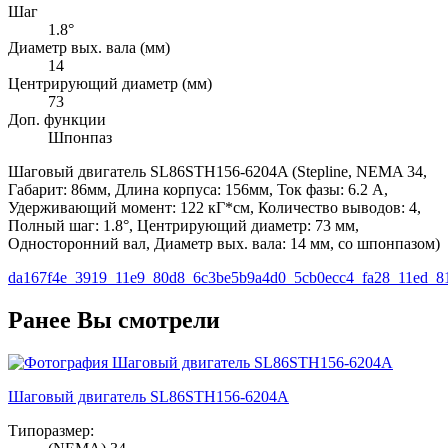
Шаг
1.8°
Диаметр вых. вала (мм)
14
Центрирующий диаметр (мм)
73
Доп. функции
Шпонпаз
Шаговый двигатель SL86STH156-6204A (Stepline, NEMA 34,
Габарит: 86мм, Длина корпуса: 156мм, Ток фазы: 6.2 А,
Удерживающий момент: 122 кГ*см, Количество выводов: 4,
Полный шаг: 1.8°, Центрирующий диаметр: 73 мм,
Односторонний вал, Диаметр вых. вала: 14 мм, со шпонпазом)
da167f4e_3919_11e9_80d8_6c3be5b9a4d0_5cb0ecc4_fa28_11ed_8
Ранее Вы смотрели
Шаговый двигатель SL86STH156-6204A
Типоразмер: