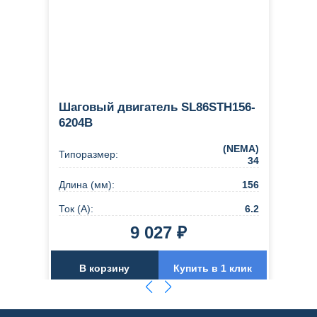
Шаговый двигатель SL86STH156-
6204B
(NEMA)
Типоразмер:
34
Длина (мм):
156
Ток (А):
6.2
9 027 ₽
В корзину
Купить в 1 клик