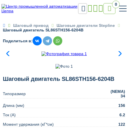
0


Шаговый привод
Шаговые двигатели Stepline
Шаговый двигатель SL86STH156-6204B
Поделиться в:
Шаговый двигатель SL86STH156-6204B
(NEMA)
Типоразмер
34
Длина (мм)
156
Ток (А)
6.2
Момент удержания (кГ*см)
122