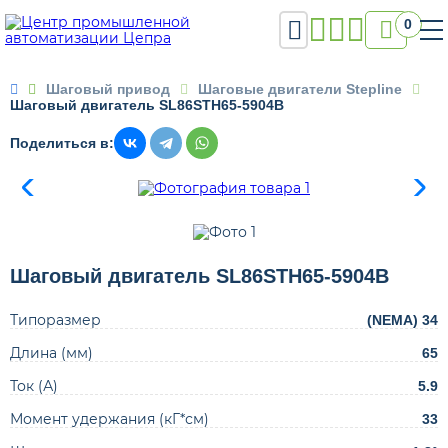

0

Шаговый привод
Шаговые двигатели Stepline
Шаговый двигатель SL86STH65-5904B
Поделиться в:
Шаговый двигатель SL86STH65-5904B
Типоразмер
(NEMA) 34
Длина (мм)
65
Ток (А)
5.9
Момент удержания (кГ*см)
33