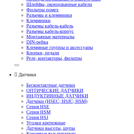
Шлейфы, оконцованные кабели
Фильтры помех
Разъемы и клеммники
Клеммники
Разъемы кабель-кабель
Разъемы кабель-корпус
Монтажные материалы
DIN-рейка
Клеммные группы и аксессуары
Кнопки, педали
Реле, контакторы, фильтры

Датчики
Бесконтактные датчики
ОПТИЧЕСКИЕ ДАТЧИКИ
ИНДУКТИВНЫЕ ДАТЧИКИ
Датчики (HSEС; HSJС; HSM)
Серия HSE
Серия HSM
Серия HSJ
Уголки крепежные
Датчики высоты, щупы
Концевые выключатели