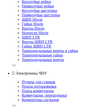
Косозубые рейки
Прямозубые рейки
Косозубые шестерни
Прямозубые шестерни
ШВП Hiwin
Гайки Hiwin
Винты Hiwin
Ниппели Hiwin
ШВП LTR
Винты ШВП LTR
Гайки ШВП LTR
Трапецеидальные винты и гайки
Трапецеидальные гайки
Трапецеидальные винты

Электроника ЧПУ
Пульты для станков
Платы опторазвязки
Плата коммутации
Коммутация, переходники
Конвертеры сигналов