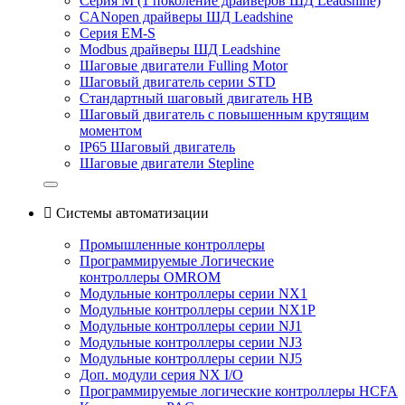
Серия M (1 поколение драйверов ШД Leadshine)
CANopen драйверы ШД Leadshine
Серия EM-S
Modbus драйверы ШД Leadshine
Шаговые двигатели Fulling Motor
Шаговый двигатель серии STD
Стандартный шаговый двигатель HB
Шаговый двигатель с повышенным крутящим
моментом
IP65 Шаговый двигатель
Шаговые двигатели Stepline

Системы автоматизации
Промышленные контроллеры
Программируемые Логические
контроллеры OMROM
Модульные контроллеры серии NX1
Модульные контроллеры серии NX1P
Модульные контроллеры серии NJ1
Модульные контроллеры серии NJ3
Модульные контроллеры серии NJ5
Доп. модули серия NX I/O
Программируемые логические контроллеры HCFA