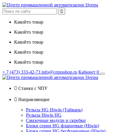

Какойто товар
Какойто товар
Какойто товар
Какойто товар
Какойто товар
+ 7
(473)
333-42-73
info@ceprashop.ru
Кабинет
0

Станки с ЧПУ

Направляющие
Рельсы HG Hiwin (Тайвань)
Рельсы Hiwin HG
Смазочные модули и скребки
Блоки серии HG фланцевые (Hiwin)
Блоки серии HG бесфланцевые (Hiwin)