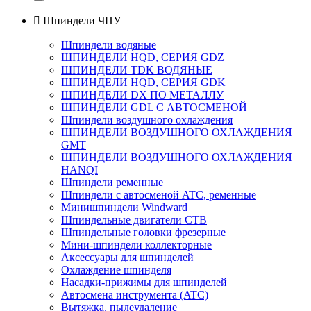

Шпиндели ЧПУ
Шпиндели водяные
ШПИНДЕЛИ HQD, СЕРИЯ GDZ
ШПИНДЕЛИ TDK ВОДЯНЫЕ
ШПИНДЕЛИ HQD, СЕРИЯ GDK
ШПИНДЕЛИ DX ПО МЕТАЛЛУ
ШПИНДЕЛИ GDL С АВТОСМЕНОЙ
Шпиндели воздушного охлаждения
ШПИНДЕЛИ ВОЗДУШНОГО ОХЛАЖДЕНИЯ
GMT
ШПИНДЕЛИ ВОЗДУШНОГО ОХЛАЖДЕНИЯ
HANQI
Шпиндели ременные
Шпиндели с автосменой ATC, ременные
Минишпиндели Windward
Шпиндельные двигатели СТВ
Шпиндельные головки фрезерные
Мини-шпиндели коллекторные
Аксессуары для шпинделей
Охлаждение шпинделя
Насадки-прижимы для шпинделей
Автосмена инструмента (ATC)
Вытяжка, пылеудаление